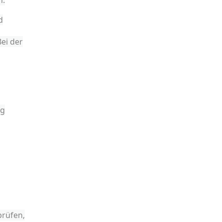
n.
d
ei der
og
prüfen,