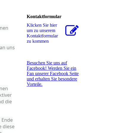
Kontaktformular
Klicken Sie hier
enen
um zu unserem
Kon­takt­for­mu­lar
zu kommen
 an uns
Besuchen Sie uns auf
Facebook! Werden Sie ein
Fan unserer Facebook Seite
und erhalten Sie besondere
Vorteile.
inen
ktiver
nd die
h Ende
e diese